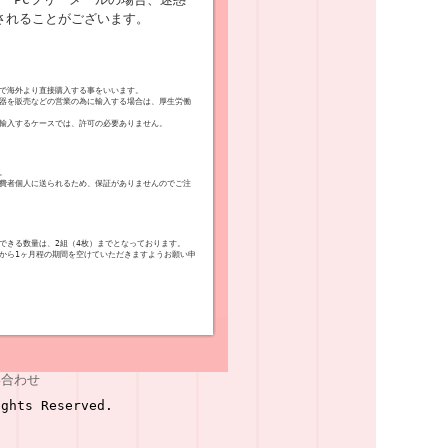
されることがございます。
で海外より直接購入する事をいいます。
器を販売などの営業の為に輸入する場合は、厚生労働
輸入するケースでは、許可の必要ありません。
。
費者個人に送られるため、保証がありませんのでご注
できる数量は、2組（4枚）までとなっております。
から1ヶ月程の期間を空けていただきますようお願い申
い合わせ
ghts Reserved.