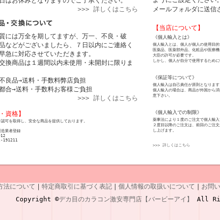
日はお休みとなりますのでご了承ください。
>>> 詳しくはこちら
メールフォルダに送信
【当店について】
質には万全を期してますが、万一、不良・破
《個人輸入とは》
品などがございましたら、７日以内にご連絡く
個人輸入とは、個人が個人の使用目的
医薬品、医薬部外品、化粧品や医療機
早急に対応させていただきます。
大臣の許可が必要です。
しかし、個人が自分で使用するために
交換商品は１週間以内未使用・未開封に限りま
《保証等について》
不良品→送料・手数料弊店負担
個人輸入は自己責任が原則となります
都合→送料・手数料お客様ご負担
個人輸入の場合は、商品が外国から消
意下さい。
>>> 詳しくはこちら
《個人輸入での制限》
・資格】
薬事法により１度のご注文で個人輸入
許認可を取得し、安全な商品を提供しております。
２度目以降のご注文は、前回のご注文
し上げます。
製造業者登録
012
2-191211
>>> 詳しくはこちら
方法について
｜
特定商取引に基づく表記
｜
個人情報の取扱いについて
｜
お問
Copyright ©
デカ目のカラコン激安専門店【バービーアイ】
All Ri