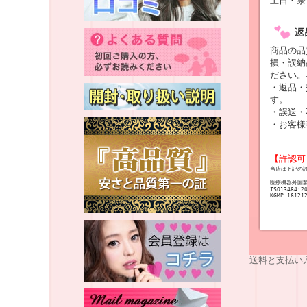
土日・祭
商品の品
損・誤納
ださい。
・返品・
す。
・誤送・
・お客様
【許認可
当店は下記の
医療機器外国
ISO13484:2
KGMP 16121
送料と支払い