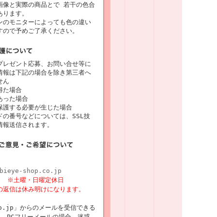
画像と実際の商品とで 若干の色合
あります。
ンのモニターによっても色の違い
すので予めご了承ください。
プレゼント応募、お問い合せ等に
情報は下記の場合を除き第三者へ
せん
得た場合
あった場合
保護する必要が生じた場合
の番号などについては、SSL技
情報送信されます。
bieye-shop.co.jp
8時
※土曜・日曜定休日
の返信は休み明けになります。
p.co.jp」からのメールを受信できる
 PCフリーメールの場合、迷惑