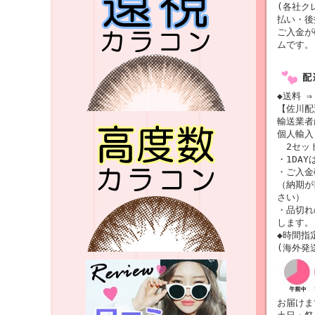
(各社ク
払い・後
ご入金が
ムです。
◆送料 ⇒
【佐川配
輸送業
個人輸入
2セット
・1DAY
・ご入金
（納期が
さい）
・品切れ
します。
◆時間指
(海外発
お届けま