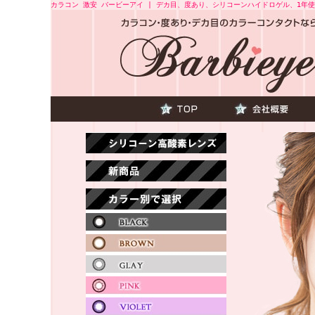
カラコン 激安 バービーアイ | デカ目、度あり、シリコーンハイドロゲル、1年使