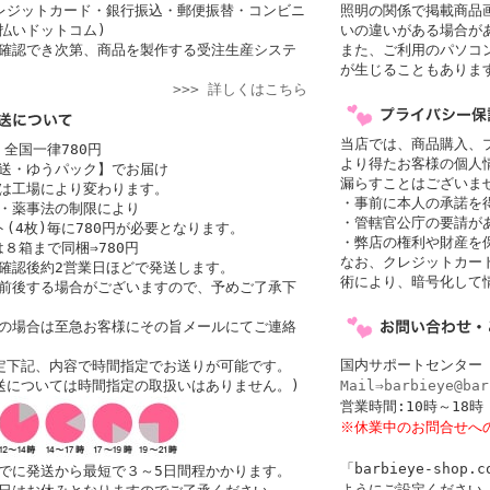
レジットカード・銀行振込・郵便振替・コンビニ
照明の関係で掲載商品
払いドットコム)
いの違いがある場合が
確認でき次第、商品を製作する受注生産システ
また、ご利用のパソコ
が生じることもありま
>>> 詳しくはこちら
当店では、商品購入、
 全国一律780円
より得たお客様の個人
送・ゆうパック】でお届け
漏らすことはございま
者は工場により変わります。
・事前に本人の承諾を
・薬事法の制限により
・管轄官公庁の要請が
(4枚)毎に780円が必要となります。
・弊店の権利や財産を
は８箱まで同梱⇒780円
なお、クレジットカード
確認後約2営業日ほどで発送します。
術により、暗号化して
前後する場合がございますので、予めご了承下
の場合は至急お客様にその旨メールにてご連絡
国内サポートセンター
定下記、内容で時間指定でお送りが可能です。
送については時間指定の取扱いはありません。)
Mail⇒barbieye@bar
営業時間:10時～1
※休業中のお問合せへ
「barbieye-sho
でに発送から最短で３～5日間程かかります。
ようにご設定ください。