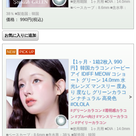
■使用期限 1ヶ月用 ■DIA：14.0mm
■ベースカーブ：8.6mm ■含水率：
38％ ■製造国：韓国
価格： 990円(税込)
NEW
PICK UP
【1ヶ月・1箱2枚入 990
円】韓国カラコン バービー
アイ IDIFF MEOW コショ
ート グリーン 14.0mm 水
光レンズ マンスリー 度あ
り 度なし グリーンカラコ
ン ナチュラル 高発色
#OLOLA
#グリーンカラコン #透明感カラコ
ン #ブルべ向け #マンスリーカラコ
ン #デイリーカラコン
■使用期限 1ヶ月用 ■DIA：14.0mm
■ベースカーブ：8.6mm ■含水率：38％ ■製造国：韓国