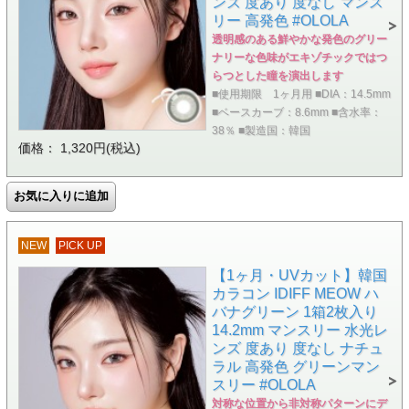
ンズ 度あり 度なし マンス
リー 高発色 #OLOLA
透明感のある鮮やかな発色のグリー
ナリーな色味がエキゾチックではつ
らつとした瞳を演出します
■使用期限 1ヶ月用 ■DIA：14.5mm
■ベースカーブ：8.6mm ■含水率：
38％ ■製造国：韓国
価格： 1,320円(税込)
NEW
PICK UP
【1ヶ月・UVカット】韓国
カラコン IDIFF MEOW ハ
バナグリーン 1箱2枚入り
14.2mm マンスリー 水光レ
ンズ 度あり 度なし ナチュ
ラル 高発色 グリーンマン
スリー #OLOLA
対称な位置から非対称パターンにデ