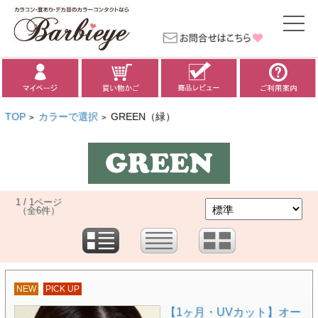
TOP
カラーで選択
GREEN（緑）
>
>
1 / 1ページ
（全6件）
NEW
PICK UP
【1ヶ月・UVカット】オー