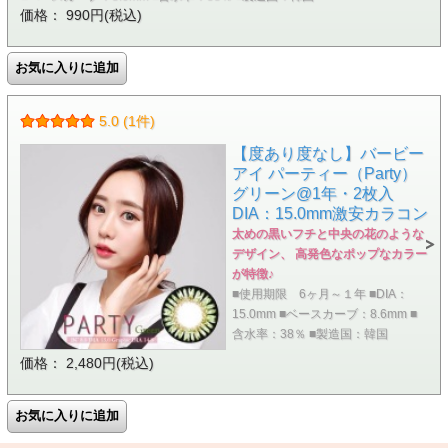
価格： 990円(税込)
5.0 (1件)
【度あり度なし】バービー
アイ パーティー（Party）
グリーン@1年・2枚入
DIA：15.0mm激安カラコン
太めの黒いフチと中央の花のような
デザイン、 高発色なポップなカラー
が特徴♪
■使用期限 6ヶ月～１年 ■DIA：
15.0mm ■ベースカーブ：8.6mm ■
含水率：38％ ■製造国：韓国
価格： 2,480円(税込)