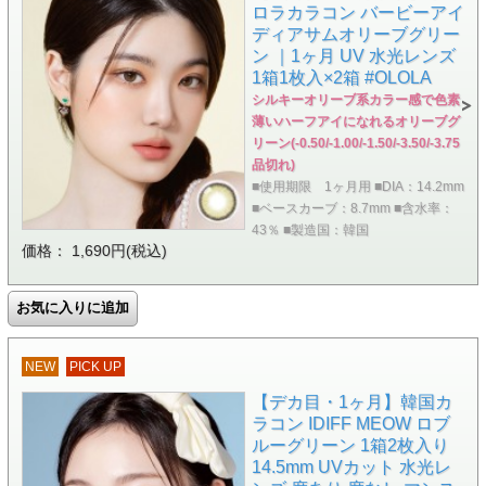
ロラカラコン バービーアイ
ディアサムオリーブグリー
ン ｜1ヶ月 UV 水光レンズ
1箱1枚入×2箱 #OLOLA
シルキーオリーブ系カラー感で色素
薄いハーフアイになれるオリーブグ
リーン(-0.50/-1.00/-1.50/-3.50/-3.75
品切れ)
■使用期限 1ヶ月用 ■DIA：14.2mm
■ベースカーブ：8.7mm ■含水率：
43％ ■製造国：韓国
価格： 1,690円(税込)
NEW
PICK UP
【デカ目・1ヶ月】韓国カ
ラコン IDIFF MEOW ロブ
ルーグリーン 1箱2枚入り
14.5mm UVカット 水光レ