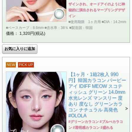
ザインされ、オードアイのように神
秘的に演出されるマーブリングデザ
イン
■使用期限 1ヶ月用 ■DIA：14.2mm
■ベースカーブ：8.6mm ■含水率：38％ ■製造国：韓国
価格： 1,320円(税込)
NEW
PICK UP
【1ヶ月・1箱2枚入 990
円】韓国カラコン バービー
アイ IDIFF MEOW スコテ
ィッシュ グリーン 14.0mm
水光レンズ マンスリー 度
あり 度なし グリーンカラ
コン ナチュラル 高発色
#OLOLA
#グリーンカラコン #ブルべカラコ
ン #透明感カラコン #盛れる