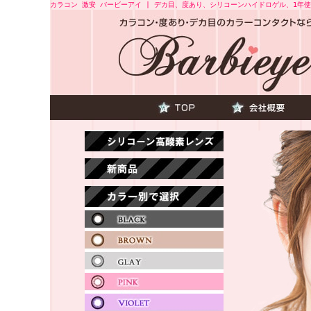
カラコン 激安 バービーアイ | デカ目、度あり、シリコーンハイドロゲル、1年使