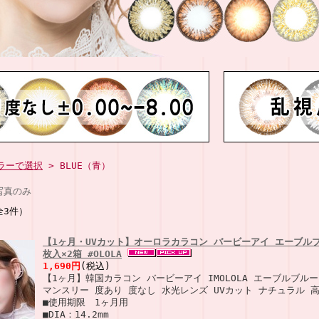
ラーで選択
> BLUE（青）
写真のみ
全3件）
【1ヶ月・UVカット】オーロラカラコン バービーアイ エーブルブル
枚入×2箱 #OLOLA
1,690円
(税込)
【1ヶ月】韓国カラコン バービーアイ IMOLOLA エーブルブルー 1箱
マンスリー 度あり 度なし 水光レンズ UVカット ナチュラル 高発
■使用期限 1ヶ月用
■DIA：14.2mm