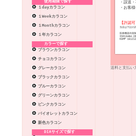
使用期限で探す
・誤送・
１dayカラコン
・お客様
１Weekカラコン
【許認可
１Monthカラコン
当店は下記の
医療機器外国
１年カラコン
ISO13484:2
KGMP 16121
カラーで探す
ブラウンカラコン
チョコカラコン
送料と支払い
グレーカラコン
ブラックカラコン
ブルーカラコン
グリーンカラコン
ピンクカラコン
バイオレットカラコン
新色カラコン
DIAサイズで探す