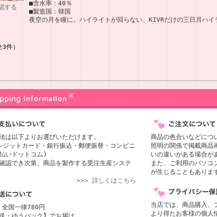
■含水率：40％
認する
■製造国：韓国
夜空の月を瞳に。ハイライトが回らない、KIVRだけの三日月ハ
全3件）
法は以下よりお選びいただけます。
商品の色合いなどにつ
レジットカード・銀行振込・郵便振替・コンビニ
照明の関係で掲載商品
払いドットコム)
いの違いがある場合が
確認でき次第、商品を製作する受注生産システ
また、ご利用のパソコ
が生じることもありま
>>> 詳しくはこちら
当店では、商品購入、
 全国一律780円
より得たお客様の個人
送・ゆうパック】でお届け