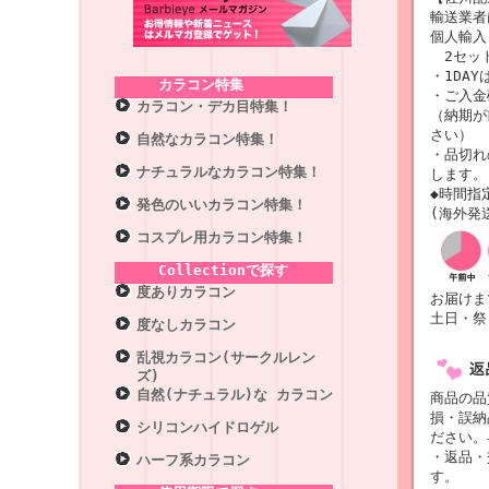
輸送業
個人輸入
2セット
・1DAY
カラコン特集
・ご入金
カラコン・デカ目特集！
（納期が
さい）
自然なカラコン特集！
・品切れ
ナチュラルなカラコン特集！
します。
◆時間指
発色のいいカラコン特集！
(海外発
コスプレ用カラコン特集！
Collectionで探す
度ありカラコン
お届けま
土日・祭
度なしカラコン
乱視カラコン(サークルレン
ズ)
自然(ナチュラル)な カラコン
商品の品
損・誤納
シリコンハイドロゲル
ださい。
・返品・
ハーフ系カラコン
す。