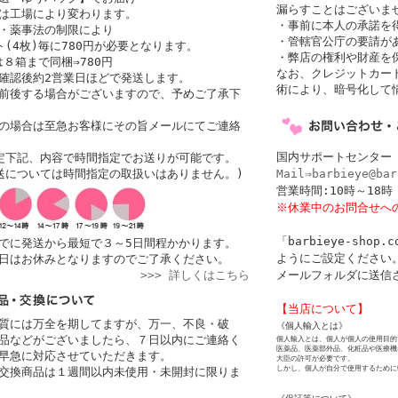
漏らすことはございま
者は工場により変わります。
・事前に本人の承諾を
・薬事法の制限により
・管轄官公庁の要請が
(4枚)毎に780円が必要となります。
・弊店の権利や財産を
は８箱まで同梱⇒780円
なお、クレジットカード
確認後約2営業日ほどで発送します。
術により、暗号化して
前後する場合がございますので、予めご了承下
の場合は至急お客様にその旨メールにてご連絡
国内サポートセンター
定下記、内容で時間指定でお送りが可能です。
送については時間指定の取扱いはありません。)
Mail⇒barbieye@bar
営業時間:10時～1
※休業中のお問合せへ
「barbieye-sho
でに発送から最短で３～5日間程かかります。
ようにご設定ください。
日はお休みとなりますのでご了承ください。
>>> 詳しくはこちら
メールフォルダに送信
【当店について】
質には万全を期してますが、万一、不良・破
《個人輸入とは》
品などがございましたら、７日以内にご連絡く
個人輸入とは、個人が個人の使用目的
医薬品、医薬部外品、化粧品や医療機
早急に対応させていただきます。
大臣の許可が必要です。
しかし、個人が自分で使用するために
交換商品は１週間以内未使用・未開封に限りま