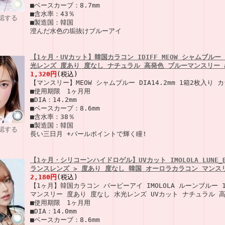
■ベースカーブ：8.7mm
■含水率：43％
認する
■製造国：韓国
澄んだ水色の垢抜けブルーアイ
【1ヶ月・UVカット】韓国カラコン IDIFF MEOW シャムブルー 
光レンズ 度あり 度なし ナチュラル 高発色 ブルーマンスリー #
1,320円
(税込)
【マンスリー】MEOW シャムブルー DIA14.2mm 1箱2枚入
■使用期限 1ヶ月用
■DIA：14.2mm
■ベースカーブ：8.6mm
■含水率：38％
■製造国：韓国
認する
長い三日月 +パールポイントで輝く瞳!
【1ヶ月・シリコーンハイドロゲル】UVカット IMOLOLA LUNE_Bl
ランスレンズ > 度あり 度なし 韓国 オーロラカラコン マンスリー
2,180円
(税込)
【1ヶ月】韓国カラコン バービーアイ IMOLOLA ルーンブルー 1箱1
マンスリー 度あり 度なし 水光レンズ UVカット ナチュラル 高発
■使用期限 1ヶ月用
■DIA：14.0mm
■ベースカーブ：8.6mm