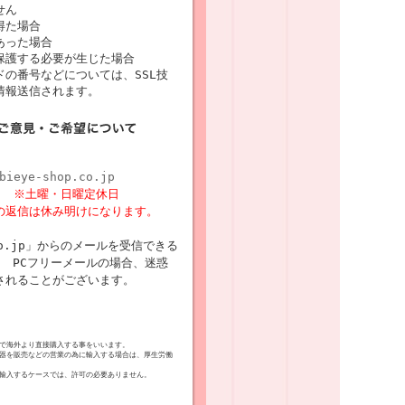
せん
得た場合
あった場合
保護する必要が生じた場合
の番号などについては、SSL技
情報送信されます。
bieye-shop.co.jp
8時
※土曜・日曜定休日
の返信は休み明けになります。
p.co.jp」からのメールを受信できる
 PCフリーメールの場合、迷惑
されることがございます。
で海外より直接購入する事をいいます。
器を販売などの営業の為に輸入する場合は、厚生労働
輸入するケースでは、許可の必要ありません。