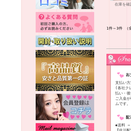
在庫を確
1件～3件 （
支払い方
(各社ク
払い・後
ご入金が
ムです。
◆送料 ⇒
【佐川配