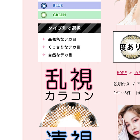
HOME
>
カ
説明付き /
1件～3件 （