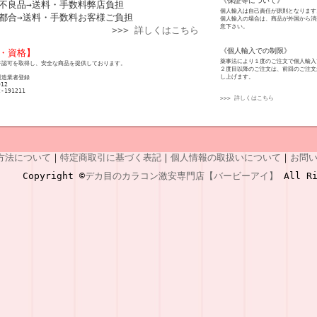
《保証等について》
不良品→送料・手数料弊店負担
個人輸入は自己責任が原則となります
都合→送料・手数料お客様ご負担
個人輸入の場合は、商品が外国から消
意下さい。
>>> 詳しくはこちら
《個人輸入での制限》
・資格】
薬事法により１度のご注文で個人輸入
許認可を取得し、安全な商品を提供しております。
２度目以降のご注文は、前回のご注文
し上げます。
製造業者登録
012
2-191211
>>> 詳しくはこちら
方法について
｜
特定商取引に基づく表記
｜
個人情報の取扱いについて
｜
お問
Copyright ©
デカ目のカラコン激安専門店【バービーアイ】
All Ri