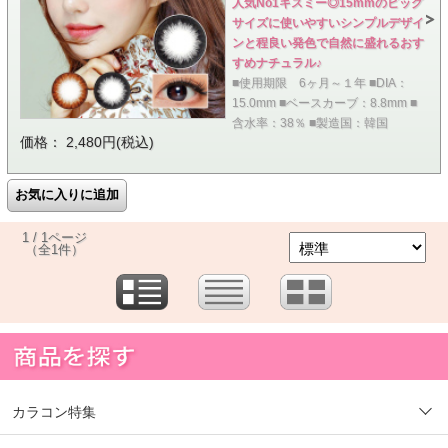
人気No1キスミー◎15mmのビッグ
サイズに使いやすいシンプルデザイ
ンと程良い発色で自然に盛れるおす
すめナチュラル♪
■使用期限 6ヶ月～１年 ■DIA：
15.0mm ■ベースカーブ：8.8mm ■
含水率：38％ ■製造国：韓国
価格： 2,480円(税込)
1 / 1ページ
（全1件）
カラコン特集