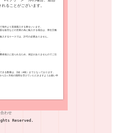
されることがございます。
で海外より直接購入する事をいいます。
器を販売などの営業の為に輸入する場合は、厚生労働
輸入するケースでは、許可の必要ありません。
。
費者個人に送られるため、保証がありませんのでご注
できる数量は、2組（4枚）までとなっております。
から1ヶ月程の期間を空けていただきますようお願い申
い合わせ
ghts Reserved.