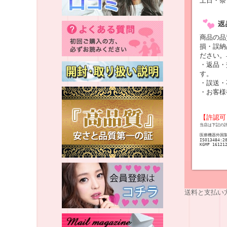
土日・祭
商品の品
損・誤納
ださい。
・返品・
す。
・誤送・
・お客様
【許認可
当店は下記の
医療機器外国
ISO13484:2
KGMP 16121
送料と支払い