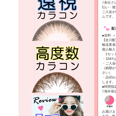
(各社ク
払い・後
ご入金が
ムです。
◆送料 ⇒
【佐川配
輸送業
個人輸入
2セット
・1DAY
・ご入金
（納期が
さい）
・品切れ
します。
◆時間指
(海外発
お届けま