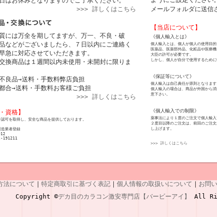
日はお休みとなりますのでご了承ください。
>>> 詳しくはこちら
メールフォルダに送信
【当店について】
質には万全を期してますが、万一、不良・破
《個人輸入とは》
品などがございましたら、７日以内にご連絡く
個人輸入とは、個人が個人の使用目的
医薬品、医薬部外品、化粧品や医療機
早急に対応させていただきます。
大臣の許可が必要です。
しかし、個人が自分で使用するために
交換商品は１週間以内未使用・未開封に限りま
《保証等について》
不良品→送料・手数料弊店負担
個人輸入は自己責任が原則となります
都合→送料・手数料お客様ご負担
個人輸入の場合は、商品が外国から消
意下さい。
>>> 詳しくはこちら
《個人輸入での制限》
・資格】
薬事法により１度のご注文で個人輸入
許認可を取得し、安全な商品を提供しております。
２度目以降のご注文は、前回のご注文
し上げます。
製造業者登録
012
2-191211
>>> 詳しくはこちら
方法について
｜
特定商取引に基づく表記
｜
個人情報の取扱いについて
｜
お問
Copyright ©
デカ目のカラコン激安専門店【バービーアイ】
All Ri