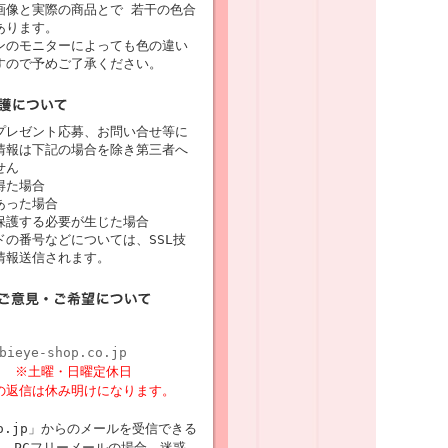
画像と実際の商品とで 若干の色合
あります。
ンのモニターによっても色の違い
すので予めご了承ください。
プレゼント応募、お問い合せ等に
情報は下記の場合を除き第三者へ
せん
得た場合
あった場合
保護する必要が生じた場合
の番号などについては、SSL技
情報送信されます。
bieye-shop.co.jp
8時
※土曜・日曜定休日
の返信は休み明けになります。
p.co.jp」からのメールを受信できる
 PCフリーメールの場合、迷惑