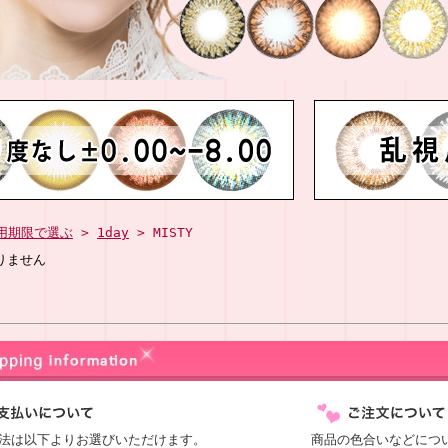
用期限で選ぶ
>
1day
> MISTY
りません
法は以下よりお選びいただけます。
商品の色合いなどにつ