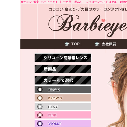
カラコン 激安 バービーアイ | デカ目、度あり、シリコーンハイドロゲル、1年使