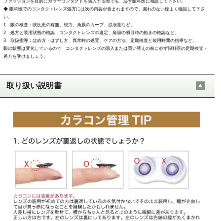
ファッションを目的にカラーコンタクトを購入する際でも、必ず眼科医に相談して下さい。
◆ 眼科医でのコンタクトレンズ処方には次の内容が含まれますので、漏れのない様よく確認して下さ
い。
1 眼の検査：眼疾患の有無、視力、角膜のカーブ、涙液量など。
2 処方と装用状態の確認：コンタクトレンズの選定、角膜の瞬目時の動きの確認など。
3 取扱指導：はめ方・はずし方、異常時の処置、ケアの方法、定期検査と装用時間の指導など。
眼の状態は変化しているので、コンタクトレンズの購入または買い替えの前に必ず眼科医の定期検査・
処方を受けましょう。
取り扱い説明書