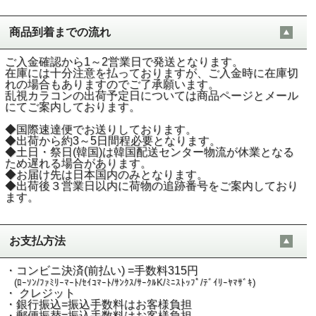
商品到着までの流れ
ご入金確認から1～2営業日で発送となります。
在庫には十分注意を払っておりますが、ご入金時に在庫切
れの場合もありますのでご了承願います。
乱視カラコンの出荷予定日については商品ページとメール
にてご案内しております。
◆国際速達便でお送りしております。
◆出荷から約3～5日間程必要となります。
◆土日・祭日(韓国)は韓国配送センター物流が休業となる
ため遅れる場合があります。
◆お届け先は日本国内のみとなります。
◆出荷後３営業日以内に荷物の追跡番号をご案内しており
ます。
お支払方法
・コンビニ決済(前払い) =手数料315円
(ﾛｰｿﾝ/ﾌｧﾐﾘｰﾏｰﾄ/ｾｲｺﾏｰﾄ/ｻﾝｸｽ/ｻｰｸﾙK/ﾐﾆｽﾄｯﾌﾟ/ﾃﾞｲﾘｰﾔﾏｻﾞｷ)
・ クレジット
・銀行振込=振込手数料はお客様負担
・郵便振替=振込手数料はお客様負担