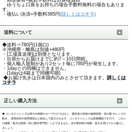
ゆうちょ口座をお持ちの場合手数料無料の場合もありま
す。
・後払い決済=手数料395円
(詳しくはコチラ)
送料について
◆送料⇒780円(1個口)
※沖縄県・離島は別途+480円
・[工場直送便]は別便となります。
・出荷からお届けまでに約7～10日間程。
・個人輸入規制があり2セット毎に780円が発生します。
・1dayとの同梱はできません。
(1dayは4箱まで同梱可能)
◆お届け先きは日本国内のみとさせて頂きます。
詳しくは
コチラ
正しい購入方法
◆ コンタクトレンズは視力や角膜のカーブだけではなく、眼疾患の有無や健康状態、涙の量 やレンズの
動き、 使用目的や使用環境など総合して処方されます。コンタクトレンズは医療機器ですので、 これら
の検眼・処方は医師（特に眼科専門医）しかできません。必ず眼科医の検眼・処方を受けてから購入し
ましょう。