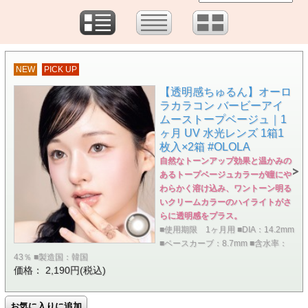
NEW
PICK UP
【透明感ちゅるん】オーロ
ラカラコン バービーアイ
ムーストープベージュ｜1
ヶ月 UV 水光レンズ 1箱1
枚入×2箱 #OLOLA
自然なトーンアップ効果と温かみの
あるトープベージュカラーが瞳にや
わらかく溶け込み、ワントーン明る
いクリームカラーのハイライトがさ
らに透明感をプラス。
■使用期限 1ヶ月用 ■DIA：14.2mm
■ベースカーブ：8.7mm ■含水率：
43％ ■製造国：韓国
価格： 2,190円(税込)