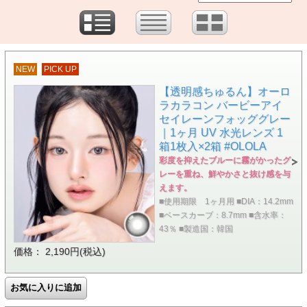
NEW
PICK UP
【透明感ちゅるん】オーロ
ラカラコン バービーアイ
セイレーンフォッググレー
｜1ヶ月 UV 水光レンズ 1
箱1枚入×2箱 #OLOLA
彩度を抑えたブルーに霧がかったグ
レーを重ね、鮮やかさと抜け感を与
えます。
■使用期限 1ヶ月用 ■DIA：14.2mm
■ベースカーブ：8.7mm ■含水率：
43％ ■製造国：韓国
価格： 2,190円(税込)