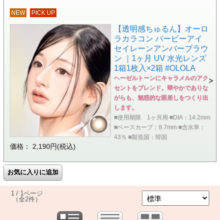
NEW
PICK UP
【透明感ちゅるん】オーロ
ラカラコン バービーアイ
セイレーンアンバーブラウ
ン ｜1ヶ月 UV 水光レンズ
1箱1枚入×2箱 #OLOLA
ヘーゼルトーンにキャラメルのアク
セントをブレンド。華やかでありな
がらも、魅惑的な眼差しをつくり出
します。
■使用期限 1ヶ月用 ■DIA：14.2mm
■ベースカーブ：8.7mm ■含水率：
43％ ■製造国：韓国
価格： 2,190円(税込)
1 / 1ページ
（全2件）