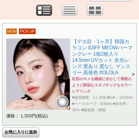
NEW
PICK UP
【デカ目・1ヶ月】韓国カ
ラコン IDIFF MEOWバーマ
ングレー 1箱2枚入り
14.5mm UVカット 水光レ
ンズ 度あり 度なし マンス
リー 高発色 #OLOLA
虹彩のキメを繊細に生かして裸眼の
ように馴染むエキゾチックなカラー
レアリング
■使用期限 1ヶ月用 ■DIA：14.5mm
■ベースカーブ：8.6mm ■含水率：
38％ ■製造国：韓国
価格： 1,320円(税込)