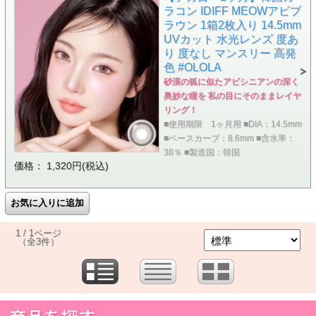
ラコン IDIFF MEOWアビブ
ラウン 1箱2枚入り 14.5mm
UVカット 水光レンズ 度あ
り 度なし マンスリー 高発
色 #OLOLA
砂漠の狐に似たアビシニアンの深く
奥妙な瞳を 私の目にそのままレイヤ
リング！
■使用期限 1ヶ月用 ■DIA：14.5mm
■ベースカーブ：8.6mm ■含水率：
38％ ■製造国：韓国
価格： 1,320円(税込)
1 / 1ページ
（全3件）