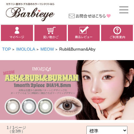
TOP
IMOLOLA
MEOW
Rubl&Burman&Aby
>
>
>
1 / 1ページ
（全3件）