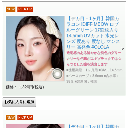
NEW
PICK UP
【デカ目・1ヶ月】韓国カ
ラコン IDIFF MEOW ロブ
ルーグリーン 1箱2枚入り
14.5mm UVカット 水光レ
ンズ 度あり 度なし マンス
リー 高発色 #OLOLA
透明感のある鮮やかな発色のグリー
ナリーな色味がエキゾチックではつ
らつとした瞳を演出します
■使用期限 1ヶ月用 ■DIA：14.5mm
■ベースカーブ：8.6mm ■含水率：
38％ ■製造国：韓国
価格： 1,320円(税込)
NEW
PICK UP
【デカ目・1ヶ月】韓国カ