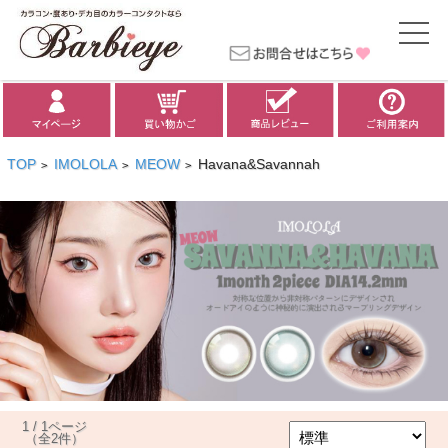
TOP
IMOLOLA
MEOW
Havana&Savannah
>
>
>
1 / 1ページ
（全2件）