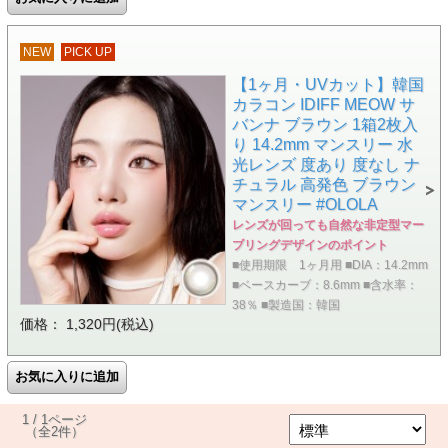
NEW
PICK UP
【1ヶ月・UVカット】韓国
カラコン IDIFF MEOW サ
バンナ ブラウン 1箱2枚入
り 14.2mm マンスリー 水
光レンズ 度あり 度なし ナ
チュラル 高発色 ブラウン
マンスリー #OLOLA
レンズが回っても自然な非定型マー
ブリングデザインのポイント
■使用期限 1ヶ月用 ■DIA：14.2mm
■ベースカーブ：8.6mm ■含水率：
38％ ■製造国：韓国
価格： 1,320円(税込)
1 / 1ページ
（全2件）