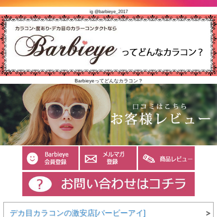
ig @barbieye_2017
Barbieyeってどんなカラコン？
デカ目カラコンの激安店[バービーアイ]