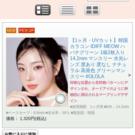
NEW
PICK UP
【1ヶ月・UVカット】韓国
カラコン IDIFF MEOW ハ
バナグリーン 1箱2枚入り
14.2mm マンスリー 水光レ
ンズ 度あり 度なし ナチュ
ラル 高発色 グリーンマン
スリー #OLOLA
対称な位置から非対称パターンにデ
ザインされ、オードアイのように神
秘的に演出されるマーブリングデザ
イン
■使用期限 1ヶ月用 ■DIA：14.2mm
■ベースカーブ：8.6mm ■含水率：38％ ■製造国：韓国
価格： 1,320円(税込)