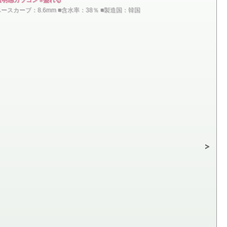
■ベースカーブ：8.6mm ■含水率：38％ ■製造国：韓国