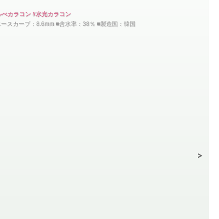
ルべカラコン #水光カラコン
■ベースカーブ：8.6mm ■含水率：38％ ■製造国：韓国