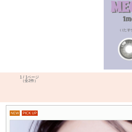
1 / 1ページ
（全2件）
NEW
PICK UP