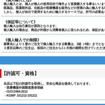
個人輸入とは、個人が個人の使用目的で海外より直接購入する事をいいま
医薬品、医薬部外品、化粧品や医療機器を販売などの営業の為に輸入する
しかし、個人が自分で使用するために輸入するケースでは、許可の必要あ
《保証等について》
個人輸入は自己責任が原則となります。
個人輸入の場合は、商品が外国から消費者個人に送られるため、保証があ
《個人輸入での制限》
薬事法により１度のご注文で個人輸入できる数量は、2組（4枚）までとな
２度目以降のご注文は、前回のご注文から1ヶ月程の期間を空けていただ
【許認可・資格】
当店は下記の許認可を取得し、安全な商品を提供しております。
・医療機器外国製造業者登録
・ISO13484:2012
・KGMP 161212-191211