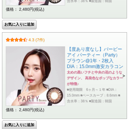
含水率：38％ ■製造国：韓国
価格： 2,480円(税込)
4.3 (7件)
【度あり度なし】バービー
アイ パーティー（Party）
ブラウン@1年・2枚入
DIA：15.0mm激安カラコン
太めの黒いフチと中央の花のような
デザイン、 高発色なポップなカラー
が特徴♪
■使用期限 6ヶ月～１年 ■DIA：
15.0mm ■ベースカーブ：8.6mm ■
含水率：38％ ■製造国：韓国
価格： 2,480円(税込)