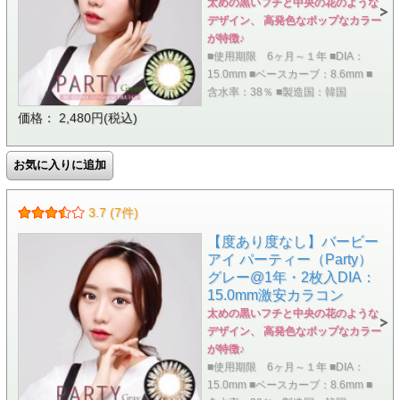
太めの黒いフチと中央の花のような
デザイン、 高発色なポップなカラー
が特徴♪
■使用期限 6ヶ月～１年 ■DIA：
15.0mm ■ベースカーブ：8.6mm ■
含水率：38％ ■製造国：韓国
価格： 2,480円(税込)
3.7 (7件)
【度あり度なし】バービー
アイ パーティー（Party）
グレー@1年・2枚入DIA：
15.0mm激安カラコン
太めの黒いフチと中央の花のような
デザイン、 高発色なポップなカラー
が特徴♪
■使用期限 6ヶ月～１年 ■DIA：
15.0mm ■ベースカーブ：8.6mm ■