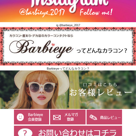
ig @barbieye_2017
Barbieyeってどんなカラコン？